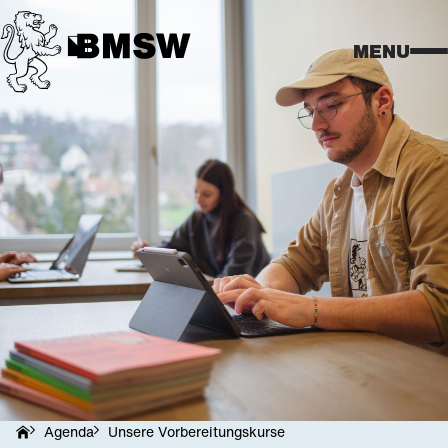
MENU
BM 1
BM 2
Schul
Agen
Agenda
Unsere Vorbereitungskurse