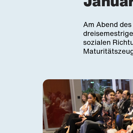
Janua
Am Abend des 2
dreisemestrige
sozialen Richt
Maturitätszeu