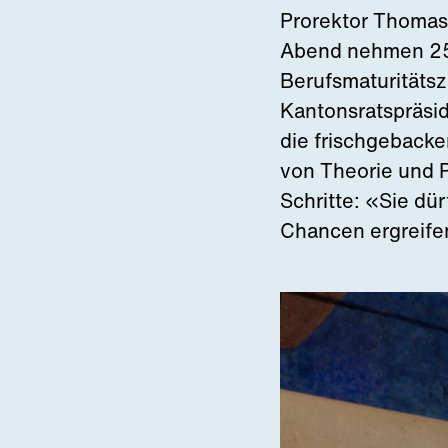
Prorektor Thomas 
Abend nehmen 25 
Berufsmaturitäts
Kantonsratspräsi
die frischgeback
von Theorie und P
Schritte: «Sie dü
Chancen ergreife