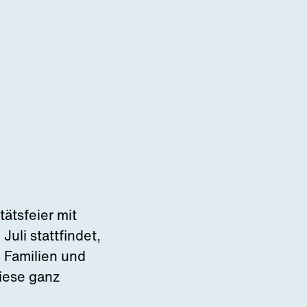
tätsfeier mit
uli stattfindet,
n Familien und
iese ganz