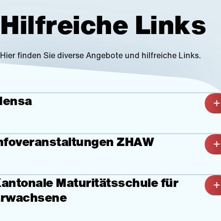
Hilfreiche Links
Top Themen
Anlässe
Hier finden Sie diverse Angebote und hilfreiche Links.
Vorbereitu
Mensa
nfoveranstaltungen ZHAW
antonale Maturitätsschule für
ie Zürcher Hochschule für angewandte Wissenschaften
etet immer wieder spannende Einblicke in ihre Studiengän
rwachsene
.