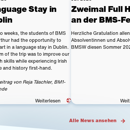
guage Stay in
Zweimal Full 
lin
an der BMS-Fe
wo weeks, the students of BMS
Herzliche Gratulation allen
thur had the opportunity to
Absolventinnen und Absol
art in a language stay in Dublin.
BMSW diesen Sommer 20
m of the trip was to improve our
h skills while experiencing Irish
e and history first-hand.
itrag von Reja Täschler, BM1-
nde
Weiterlesen
Weit
Alle News ansehen